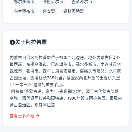
鄂尔多斯市
呼伦贝尔市
巴彦淖尔市
乌兰察布市
兴安盟
锡林郭勒盟
关于阿拉善盟
内蒙古自治区阿拉善盟位于祖国西北边陲，地处内蒙古自治区
最西端，东接乌海市、巴彦淖尔市、鄂尔多斯市，南连甘肃省
武威市、张掖市，西与甘肃省酒泉市、嘉峪关市毗邻，北与蒙
古国接壤，边境线长735公里，是国家向北开放的重要桥头堡
和“一带一路”建设的重要节点。
“阿拉善”系蒙古语，意为“五彩斑斓之地”，源于古代蒙古部落
名称，清代设阿拉善和硕特旗，1980年设立阿拉善盟，隶属内
蒙古自治区，现辖阿拉善...
查看更多介绍