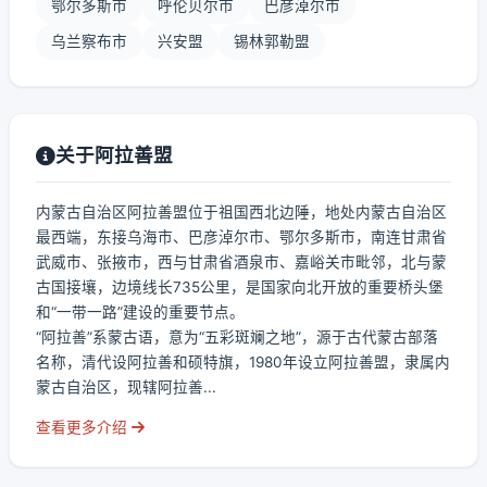
鄂尔多斯市
呼伦贝尔市
巴彦淖尔市
乌兰察布市
兴安盟
锡林郭勒盟
关于阿拉善盟
内蒙古自治区阿拉善盟位于祖国西北边陲，地处内蒙古自治区
最西端，东接乌海市、巴彦淖尔市、鄂尔多斯市，南连甘肃省
武威市、张掖市，西与甘肃省酒泉市、嘉峪关市毗邻，北与蒙
古国接壤，边境线长735公里，是国家向北开放的重要桥头堡
和“一带一路”建设的重要节点。
“阿拉善”系蒙古语，意为“五彩斑斓之地”，源于古代蒙古部落
名称，清代设阿拉善和硕特旗，1980年设立阿拉善盟，隶属内
蒙古自治区，现辖阿拉善...
查看更多介绍