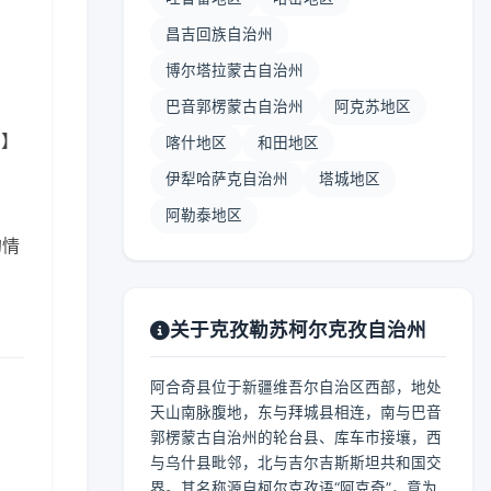
昌吉回族自治州
博尔塔拉蒙古自治州
巴音郭楞蒙古自治州
阿克苏地区
 】
喀什地区
和田地区
伊犁哈萨克自治州
塔城地区
阿勒泰地区
的情
关于克孜勒苏柯尔克孜自治州
阿合奇县位于新疆维吾尔自治区西部，地处
天山南脉腹地，东与拜城县相连，南与巴音
郭楞蒙古自治州的轮台县、库车市接壤，西
与乌什县毗邻，北与吉尔吉斯斯坦共和国交
界。其名称源自柯尔克孜语“阿克奇”，意为