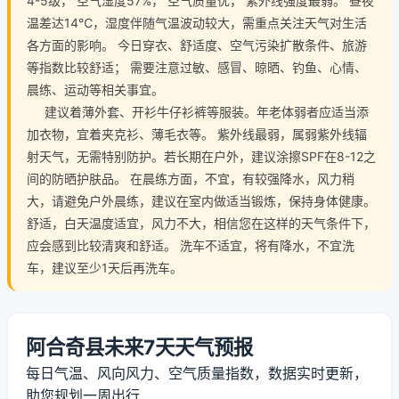
4-5级， 空气湿度57%， 空气质量优， 紫外线强度最弱。 昼夜
温差达14℃，湿度伴随气温波动较大，需重点关注天气对生活
各方面的影响。 今日穿衣、舒适度、空气污染扩散条件、旅游
等指数比较舒适； 需要注意过敏、感冒、晾晒、钓鱼、心情、
晨练、运动等相关事宜。
建议着薄外套、开衫牛仔衫裤等服装。年老体弱者应适当添
加衣物，宜着夹克衫、薄毛衣等。 紫外线最弱，属弱紫外线辐
射天气，无需特别防护。若长期在户外，建议涂擦SPF在8-12之
间的防晒护肤品。 在晨练方面，不宜，有较强降水，风力稍
大，请避免户外晨练，建议在室内做适当锻炼，保持身体健康。
舒适，白天温度适宜，风力不大，相信您在这样的天气条件下，
应会感到比较清爽和舒适。 洗车不适宜，将有降水，不宜洗
车，建议至少1天后再洗车。
阿合奇县未来7天天气预报
每日气温、风向风力、空气质量指数，数据实时更新，
助您规划一周出行