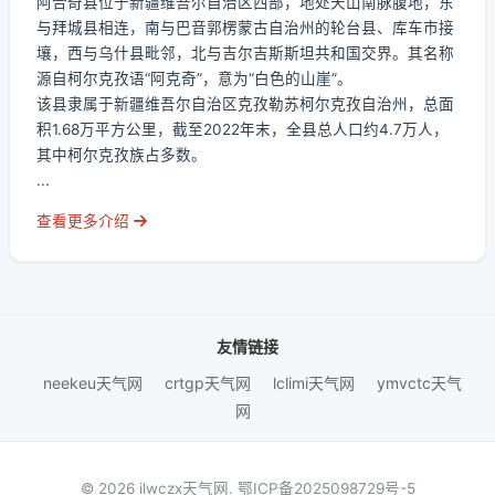
阿合奇县位于新疆维吾尔自治区西部，地处天山南脉腹地，东
与拜城县相连，南与巴音郭楞蒙古自治州的轮台县、库车市接
壤，西与乌什县毗邻，北与吉尔吉斯斯坦共和国交界。其名称
源自柯尔克孜语“阿克奇”，意为“白色的山崖”。
该县隶属于新疆维吾尔自治区克孜勒苏柯尔克孜自治州，总面
积1.68万平方公里，截至2022年末，全县总人口约4.7万人，
其中柯尔克孜族占多数。
...
查看更多介绍
友情链接
neekeu天气网
crtgp天气网
lclimi天气网
ymvctc天气
网
© 2026 ilwczx天气网.
鄂ICP备2025098729号-5