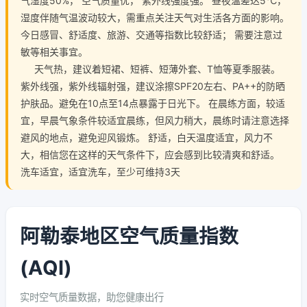
气湿度50%， 空气质量优， 紫外线强度强。 昼夜温差达5℃，
湿度伴随气温波动较大，需重点关注天气对生活各方面的影响。
今日感冒、舒适度、旅游、交通等指数比较舒适； 需要注意过
敏等相关事宜。
天气热，建议着短裙、短裤、短薄外套、T恤等夏季服装。
紫外线强，紫外线辐射强，建议涂擦SPF20左右、PA++的防晒
护肤品。避免在10点至14点暴露于日光下。 在晨练方面，较适
宜，早晨气象条件较适宜晨练，但风力稍大，晨练时请注意选择
避风的地点，避免迎风锻炼。 舒适，白天温度适宜，风力不
大，相信您在这样的天气条件下，应会感到比较清爽和舒适。
洗车适宜，适宜洗车，至少可维持3天
阿勒泰地区空气质量指数
(AQI)
实时空气质量数据，助您健康出行