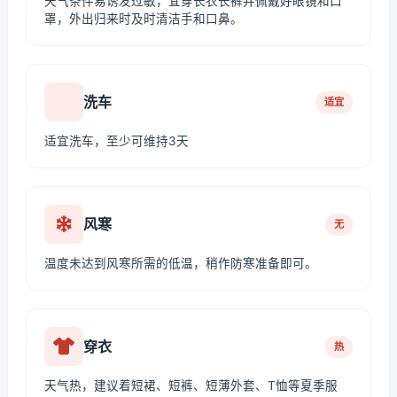
天气条件易诱发过敏，宜穿长衣长裤并佩戴好眼镜和口
罩，外出归来时及时清洁手和口鼻。
洗车
适宜
适宜洗车，至少可维持3天
风寒
无
温度未达到风寒所需的低温，稍作防寒准备即可。
穿衣
热
天气热，建议着短裙、短裤、短薄外套、T恤等夏季服