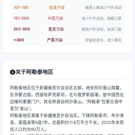
101-150
轻度污染
敏感人群减少户外活动
151-200
中度污染
减少户外活动，佩戴口罩
201-300
重度污染
避免户外活动，关闭门窗
>300
严重污染
停留在室内，减少通风
关于阿勒泰地区
阿勒泰地区位于新疆维吾尔自治区北部，地处阿尔泰山南麓，
东邻蒙古国，西接哈萨克斯坦，北与俄罗斯接壤，是中国西北
边陲的重要门户。其名称源自阿尔泰山，“阿勒泰”在蒙古语中
意为“金山”。
阿勒泰地区隶属于新疆维吾尔自治区，下辖阿勒泰市、布尔津
县、富蕴县等6县1市。总面积约11.8万平方千米，2022年末常
住人口约为60万人。