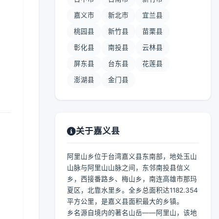
嘉义市
新北市
宜兰县
桃园县
新竹县
苗栗县
彰化县
南投县
云林县
屏东县
台东县
花莲县
澎湖县
金门县
关于嘉义县
阿里山乡位于台湾嘉义县东南部，地处玉山
山脉与阿里山山脉之间，东邻南投县信义
乡，西接番路乡、梅山乡，南连高雄市那玛
夏区，北靠水里乡。全乡总面积达1182.354
平方公里，是嘉义县面积最大的乡镇。
乡名源自境内的著名山岳——阿里山，该地