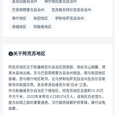
昌吉回族自治州
博尔塔拉蒙古自治州
巴音郭楞蒙古自治州
克孜勒苏柯尔克孜自治州
喀什地区
和田地区
伊犁哈萨克自治州
塔城地区
阿勒泰地区
关于阿克苏地区
阿克苏地区位于新疆维吾尔自治区西南部，地处天山南麓、塔
里木盆地北缘，东与巴音郭楞蒙古自治州相连，南与和田地区
接壤，西与喀什地区毗邻，北与伊犁哈萨克自治州及吉尔吉斯
斯坦共和国交界。其名称源自维吾尔语“白水”之意。
作为新疆维吾尔自治区下辖地区，阿克苏地区总面积13.25万
平方千米，2022年末常住人口约274万人。该地区历史悠久，
是古丝绸之路的重要通道，汉代属西域都护府管辖，唐代设龟
兹都...