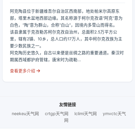
阿克陶县位于新疆维吾尔自治区西南部，地处帕米尔高原东
部，塔里木盆地西部边缘。其名称源于柯尔克孜语“阿克”意为
白色，“陶”意为群山，合称“白山”，因境内多雪山而得名。
该县隶属于克孜勒苏柯尔克孜自治州，总面积2.5万平方公
里，辖有2镇、10乡，总人口约17万人，其中柯尔克孜族为主
要少数民族之一。
阿克陶历史悠久，自古以来便是丝绸之路的重要通道。秦汉时
期属西域都护府管辖，唐宋时为疏勒...
查看更多介绍
友情链接
neekeu天气网
crtgp天气网
lclimi天气网
ymvctc天气
网