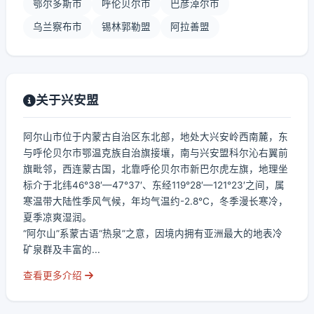
鄂尔多斯市
呼伦贝尔市
巴彦淖尔市
乌兰察布市
锡林郭勒盟
阿拉善盟
关于兴安盟
阿尔山市位于内蒙古自治区东北部，地处大兴安岭西南麓，东
与呼伦贝尔市鄂温克族自治旗接壤，南与兴安盟科尔沁右翼前
旗毗邻，西连蒙古国，北靠呼伦贝尔市新巴尔虎左旗，地理坐
标介于北纬46°38′—47°37′、东经119°28′—121°23′之间，属
寒温带大陆性季风气候，年均气温约-2.8℃，冬季漫长寒冷，
夏季凉爽湿润。
“阿尔山”系蒙古语“热泉”之意，因境内拥有亚洲最大的地表冷
矿泉群及丰富的...
查看更多介绍