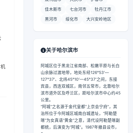
佳木斯市
七台河市
牡丹江市
黑河市
绥化市
大兴安岭地区
云
关于哈尔滨市
阿城区位于黑龙江省南部、松嫩平原与长白
时机
山余脉过渡地带，地处东经126°53′—
127°37′、北纬45°10′—45°37′之间，东接
宾县，西连双城区，南邻五常市，北靠哈尔
滨市道外区及呼兰区，距哈尔滨市中心约45
公里。
“阿城”之名源于金代皇都“上京会宁府”，其
治所位于今阿城区城南白城遗址，“阿勒楚
喀”为女真语“黄金”之意，清代设阿勒楚喀副
都统，后演变为“阿城”。1987年撤县设市，