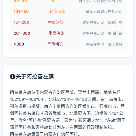
51-100
良
可接受，少数敏感人群注意
101-150
轻度污染
敏感人群减少户外活动
151-200
中度污染
减少户外活动，佩戴口罩
201-300
重度污染
避免户外活动，关闭门窗
>300
严重污染
停留在室内，减少通风
关于阿拉善左旗
阿拉善左旗位于内蒙古自治区西部、贺兰山西麓，地处东经
102°09′—106°04′、北纬37°24′—40°08′之间，东与乌海市、
鄂尔多斯市接壤，南连宁夏回族自治区银川市、石嘴山市，西
邻阿拉善右旗和甘肃省武威市，北靠蒙古国，边境线长124公
里。旗名“阿拉善”系蒙古语，意为“五彩斑斓之地”，“左旗”源于
清代阿拉善和硕特旗划分为左、右两翼的行政建制传统。
阿拉善左旗隶属于内蒙古自治区阿拉...